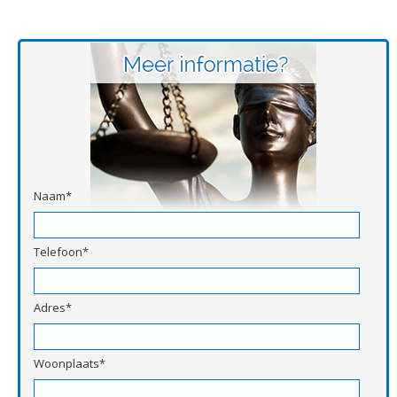
Naam*
Telefoon*
Adres*
Woonplaats*