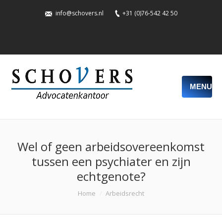
info@schovers.nl
+31 (0)76-542 42 50
MENU
Wel of geen arbeidsovereenkomst
tussen een psychiater en zijn
echtgenote?
You are here:
Home
Arbeidsrecht