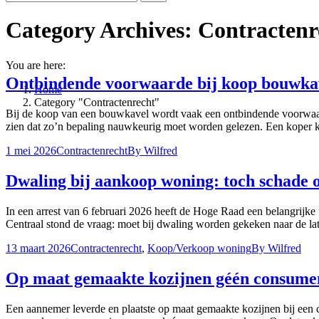
Category Archives:
Contractenr
You are here:
Ontbindende voorwaarde bij koop bouwkave
Home
Category "Contractenrecht"
Bij de koop van een bouwkavel wordt vaak een ontbindende voorwaar
zien dat zo’n bepaling nauwkeurig moet worden gelezen. Een koper ka
1 mei 2026
Contractenrecht
By
Wilfred
Dwaling bij aankoop woning: toch schade 
In een arrest van 6 februari 2026 heeft de Hoge Raad een belangrijke
Centraal stond de vraag: moet bij dwaling worden gekeken naar de la
13 maart 2026
Contractenrecht
,
Koop/Verkoop woning
By
Wilfred
Op maat gemaakte kozijnen géén consume
Een aannemer leverde en plaatste op maat gemaakte kozijnen bij een