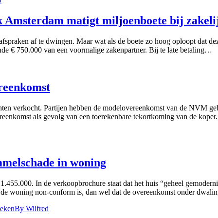
 Amsterdam matigt miljoenboete bij zakeli
afspraken af te dwingen. Maar wat als de boete zo hoog oploopt dat de
de € 750.000 van een voormalige zakenpartner. Bij te late betaling…
reenkomst
hten verkocht. Partijen hebben de modelovereenkomst van de NVM gebr
enkomst als gevolg van een toerekenbare tekortkoming van de koper.
mmelschade in woning
 1.455.000. In de verkoopbrochure staat dat het huis “geheel gemodern
at de woning non-conform is, dan wel dat de overeenkomst onder dwali
reken
By
Wilfred