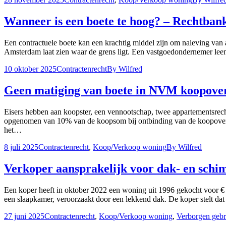
Wanneer is een boete te hoog? – Rechtbank
Een contractuele boete kan een krachtig middel zijn om naleving van 
Amsterdam laat zien waar de grens ligt. Een vastgoedondernemer leen
10 oktober 2025
Contractenrecht
By
Wilfred
Geen matiging van boete in NVM koopove
Eisers hebben aan koopster, een vennootschap, twee appartementsrec
opgenomen van 10% van de koopsom bij ontbinding van de koopovere
het…
8 juli 2025
Contractenrecht
,
Koop/Verkoop woning
By
Wilfred
Verkoper aansprakelijk voor dak- en schi
Een koper heeft in oktober 2022 een woning uit 1996 gekocht voor €
een slaapkamer, veroorzaakt door een lekkend dak. De koper stelt d
27 juni 2025
Contractenrecht
,
Koop/Verkoop woning
,
Verborgen geb