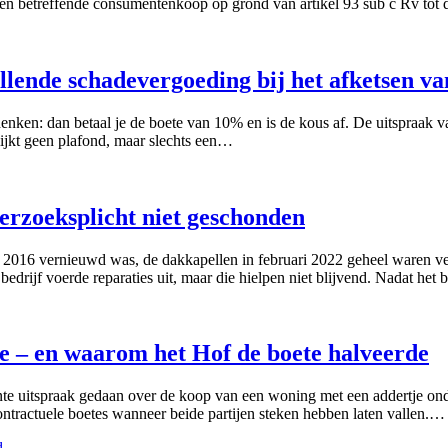
betreffende consumentenkoop op grond van artikel 93 sub c Rv tot 
ullende schadevergoeding bij het afketsen 
enken: dan betaal je de boete van 10% en is de kous af. De uitspraak
blijkt geen plafond, maar slechts een…
rzoeksplicht niet geschonden
2016 vernieuwd was, de dakkapellen in februari 2022 geheel waren ve
rijf voerde reparaties uit, maar die hielpen niet blijvend. Nadat het bed
de – en waarom het Hof de boete halveerde
e uitspraak gedaan over de koop van een woning met een addertje onder
ntractuele boetes wanneer beide partijen steken hebben laten vallen.…
d