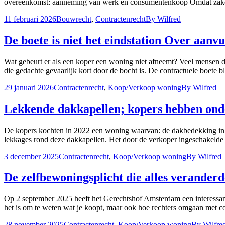
overeenkomst: aanneming van werk én consumentenkoop Omdat zaken 
11 februari 2026
Bouwrecht
,
Contractenrecht
By
Wilfred
De boete is niet het eindstation Over aanv
Wat gebeurt er als een koper een woning niet afneemt? Veel mensen d
die gedachte gevaarlijk kort door de bocht is. De contractuele boete 
29 januari 2026
Contractenrecht
,
Koop/Verkoop woning
By
Wilfred
Lekkende dakkapellen; kopers hebben onde
De kopers kochten in 2022 een woning waarvan: de dakbedekking in 
lekkages rond deze dakkapellen. Het door de verkoper ingeschakelde bed
3 december 2025
Contractenrecht
,
Koop/Verkoop woning
By
Wilfred
De zelfbewoningsplicht die alles verander
Op 2 september 2025 heeft het Gerechtshof Amsterdam een interessant
het is om te weten wat je koopt, maar ook hoe rechters omgaan met co
28 november 2025
Contractenrecht
,
Koop/Verkoop woning
By
Wilfre