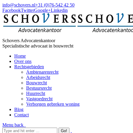
info@schovers.nl
+31 (0)76-542 42 50
Facebook
Twitter
Google+
Linkedin
Schovers Advocatenkantoor
Specialistische advocaat in bouwrecht
Home
Over ons
Rechtsgebieden
Ambtenarenrecht
Arbeidsrecht
Bouwrecht
Bestuursrecht
Huurrecht
Vastgoedrecht
Verborgen gebreken woning
Blog
Contact
Menu
back