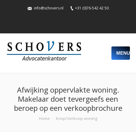
info@schovers.nl
+31 (0)76-542 42 50
MENU
Afwijking oppervlakte woning.
Makelaar doet tevergeefs een
beroep op een verkoopbrochure
You are here:
Home
Koop/Verkoop woning